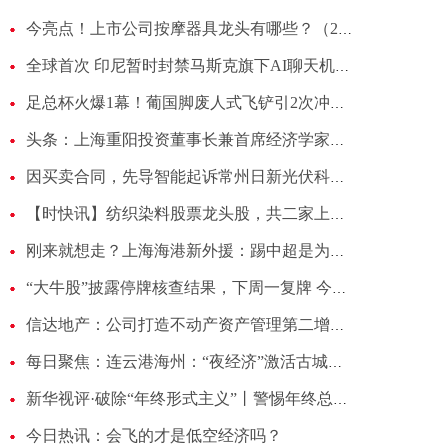
今亮点！上市公司按摩器具龙头有哪些？（2026/1/9）
全球首次 印尼暂时封禁马斯克旗下AI聊天机器人
足总杯火爆1幕！葡国脚废人式飞铲引2次冲突，热刺维拉数十人干架-微速讯
头条：上海重阳投资董事长兼首席经济学家王庆：风险偏好因素对资本市场的影响将趋于弱化
因买卖合同，先导智能起诉常州日新光伏科技有限公司|微速讯
【时快讯】纺织染料股票龙头股，共二家上市公司，先收藏起来！
刚来就想走？上海海港新外援：踢中超是为积累经验，盼将来回日本 独家
“大牛股”披露停牌核查结果，下周一复牌 今日视点
信达地产：公司打造不动产资产管理第二增长曲线
每日聚焦：连云港海州：“夜经济”激活古城新活力
新华视评·破除“年终形式主义”丨警惕年终总结AI“代笔”滋生“指尖敷衍” 天天快报
今日热讯：会飞的才是低空经济吗？