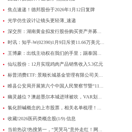
焦点速递！德邦股份于2026年1月12日复牌
光学仿生设计让镜头更轻薄_速递
深交所：湖南黄金拟发行股份购买资产并募集配套资金 股票停牌-热推荐
时讯：知乎-W(02390)1月9日斥资11.66万美元回购9.9万股
王博豪：出线主动权在我们的手里；踢泰国目标三分|看热讯
仙坛股份：12月实现鸡肉产品销售收入5.3亿元
标普消费ETF: 景顺长城基金管理有限公司关于景顺长城标普消费精选交易型开放式指数证券投资基金(QDII)二级市场交易价格溢价风险提示公告
睢县公安局开展第六个中国人民警察节暨“110宣传日”宣传活动
幽灵越位？澳超墨尔本城进球被吹，VAR划线时对方球员成为残影
氯化胆碱概念的上市股票，相关名单梳理！（2026/1/9）
收藏!2026医药类概念股(1/9) 信息
当前热议!热搜第一，“哭哭马”意外走红！网友：真是马“倒”成功了