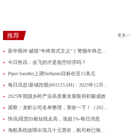
推荐
更多>>
新华视评·破除“年终形式主义”丨警惕年终总结AI“代笔”滋生“指尖敷衍” 天天快报
今日热讯：会飞的才是低空经济吗？
Piper Sandler上调Stellantis目标价至15美元
每日讯息!新城控股(601155.SH)：2025年12月份商业运营总收入约12.38亿元，同比增长6.44%
2025年我国乡村产业高质量发展取得积极成效
观察：龙虾公司名单整理，查收一下！（2026/1/9）
快讯|现货白银短线走高，涨超1%-每日消息
海航系统故障出现几十元票价，航司称已恢复！已售出的均有效