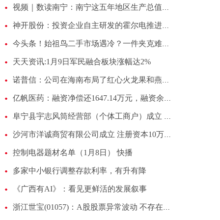
视频｜数读南宁：南宁这五年地区生产总值连破两个千亿大关
神开股份：投资企业自主研发的霍尔电推进产品完成点火模拟试验 每日看点
今头条！始祖鸟二手市场遇冷？一件夹克难倒户外“爱马仕”
天天资讯:1月9日军民融合板块涨幅达2%
诺普信：公司在海南布局了红心火龙果和燕窝果_当前资讯
亿帆医药：融资净偿还1647.14万元，融资余额6.62亿元|前沿热点
阜宁县宇志风筒经营部（个体工商户）成立 注册资本1万人民币
沙河市洋诚商贸有限公司成立 注册资本10万人民币 焦点热文
控制电器题材名单（1月8日） 快播
多家中小银行调整存款利率，有升有降
《广西有AI》：看见更鲜活的发展叙事
浙江世宝(01057)：A股股票异常波动 不存在应披露而未披露的重大事项