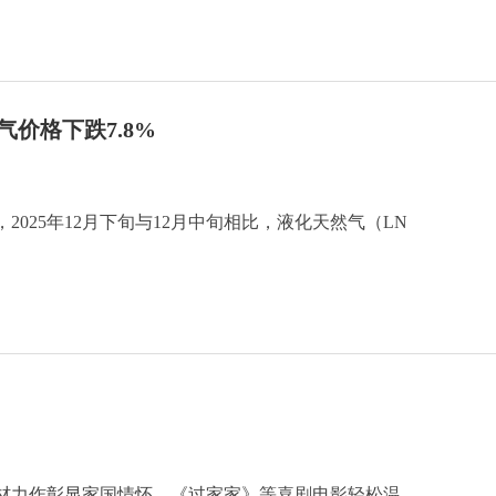
然气价格下跌7.8%
2025年12月下旬与12月中旬相比，液化天然气（LN
材力作彰显家国情怀，《过家家》等喜剧电影轻松温