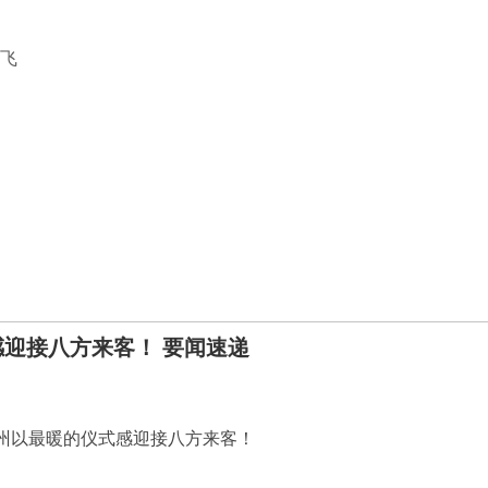
凌飞
迎接八方来客！ 要闻速递
州以最暖的仪式感迎接八方来客！