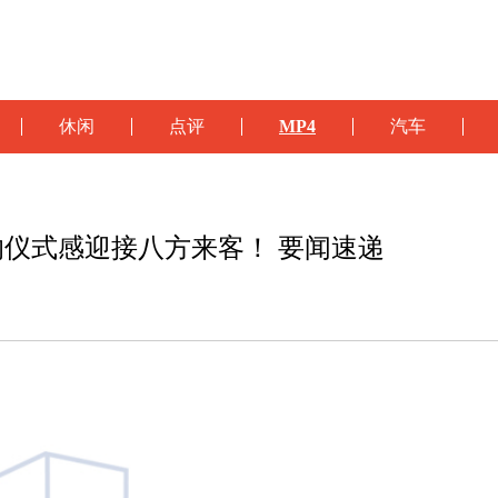
休闲
点评
MP4
汽车
仪式感迎接八方来客！ 要闻速递