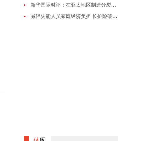
新华国际时评：在亚太地区制造分裂对抗的图谋注定失败
减轻失能人员家庭经济负担 长护险破局养老困境
休
闲