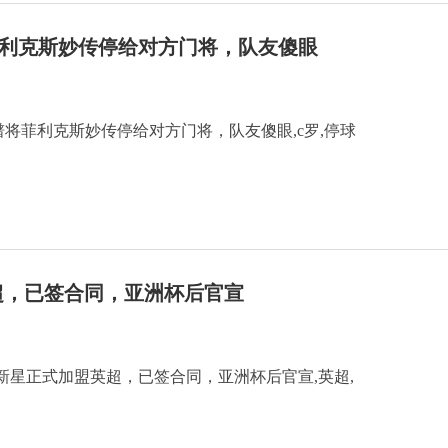
菲利克斯妙传停给对方门将，队友傻眼
谱将菲利克斯妙传停给对方门将，队友傻眼,c罗,停球
超，已签合同，亚洲杯后官宣
新星正式加盟英超，已签合同，亚洲杯后官宣,英超,