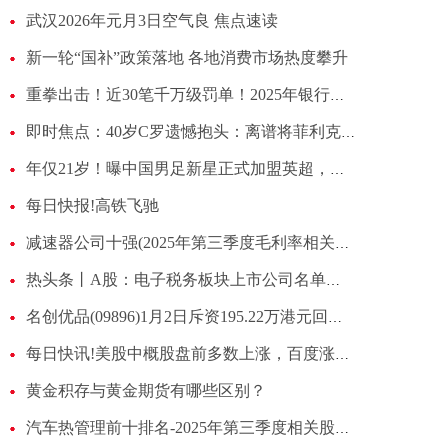
武汉2026年元月3日空气良 焦点速读
新一轮“国补”政策落地 各地消费市场热度攀升
重拳出击！近30笔千万级罚单！2025年银行业罚单大盘点-最资讯
即时焦点：40岁C罗遗憾抱头：离谱将菲利克斯妙传停给对方门将，队友傻眼
年仅21岁！曝中国男足新星正式加盟英超，已签合同，亚洲杯后官宣
每日快报!高铁飞驰
减速器公司十强(2025年第三季度毛利率相关公司排行榜)|焦点快看
热头条丨A股：电子税务板块上市公司名单！（2025/12/31）
名创优品(09896)1月2日斥资195.22万港元回购5.26万股
每日快讯!美股中概股盘前多数上涨，百度涨12%
黄金积存与黄金期货有哪些区别？
汽车热管理前十排名-2025年第三季度相关股票毛利率榜单