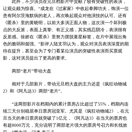
此外，不少演员在元旦档影片中贡献了较有突破性的表演，
让观众颇为惊喜。“成龙在《过家家》中收起拳脚功夫，饰演一位
患有阿尔茨海默病的老人，再次唤起观众对他演技的认可。还有
《匿杀》里的黄晓明，以前大多演正面人物，这次演一个坏到极
点的大反派，表面上真挚、有正义感，其实残忍阴冷，表演很有
反差感。徐娇在《匿杀》里努力摆脱童星标签，在片中展现出角
色的脆弱和倔强。”影评人陆支羽认为，观众对演员表演深度的期
待在提升，甚至会为了专门看某位演员的突破性表演而买票观
影，这对演员提出了更高的要求。
两部“老片”带动大盘
相对于几部新片，带动元旦档大盘的主力还是《疯狂动物城
2》和《阿凡达3》两部“老片”。
“这两部影片在档期内的累计票房占比超过了55%，档期内连
续三天分别稳居单日票房冠亚军。尤其是《疯狂动物城2》，在元
旦当天的单日票房就突破了1亿元，《阿凡达3》在当天的票房也
有超8000万元，充分说明了两部老片强大的票房号召力和长线效