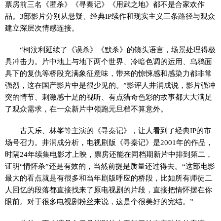
票房前三名《匿杀》《寻秦记》《用武之地》都不是合家欢作
品。3部影片分别从悬疑、经典IP续作和现实主义三条路径与观众
建立深层次情感连接。
“柯汶利延续了《误杀》《默杀》的镜头语言，场景处理得极
具冲击力。片中地上与地下两个世界、冷暗色调的运用、乌鸦面
具下的复仇等桥段充满象征意味，带来的惊悚感和感染力都非常
强烈，这在国产影片中是很少见的。”影评人井润成说，影片强冲
突的情节、刺激感十足的视听、有点猎奇色彩的故事都大大满足
了观众需求，在一众新片中领跑元旦档不算意外。
古天乐、林峯等主演的《寻秦记》，让人看到了经典IP的市
场号召力。井润成分析，电视剧版《寻秦记》是2001年的作品，
时隔24年续集电影才上映，票房还能在同档期新片中排到第二，
证明“情怀杀”还是有效的，当然前提是质量还过得去。“这部电影
最大的看点就是有很多和当年剧版呼应的桥段，比如所有师徒二
人回忆的段落都直接找来了原电视剧的片段，直接把情怀摆在你
眼前。对于很多电视剧粉丝来说，这是个很美好的完结。”