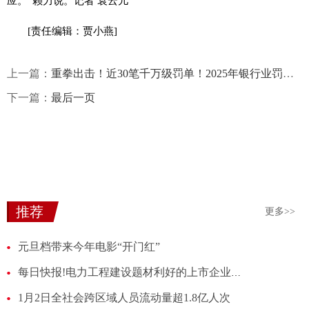
应。”赖力说。记者 袁云儿
[责任编辑：贾小燕]
上一篇：
重拳出击！近30笔千万级罚单！2025年银行业罚单大盘点-最资讯
下一篇：
最后一页
推荐
更多>>
元旦档带来今年电影“开门红”
每日快报!电力工程建设题材利好的上市企业，这份名单别错过！（2025/12/31）
1月2日全社会跨区域人员流动量超1.8亿人次