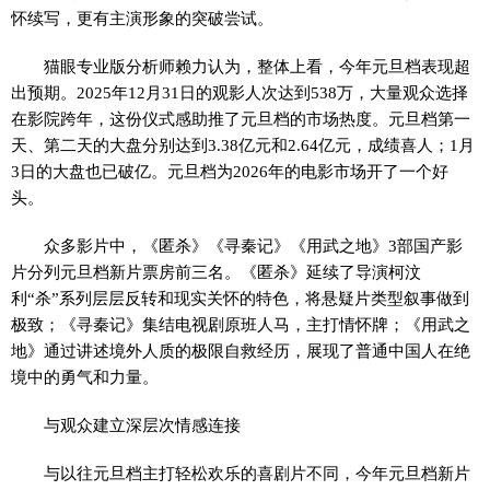
怀续写，更有主演形象的突破尝试。
猫眼专业版分析师赖力认为，整体上看，今年元旦档表现超
出预期。2025年12月31日的观影人次达到538万，大量观众选择
在影院跨年，这份仪式感助推了元旦档的市场热度。元旦档第一
天、第二天的大盘分别达到3.38亿元和2.64亿元，成绩喜人；1月
3日的大盘也已破亿。元旦档为2026年的电影市场开了一个好
头。
众多影片中，《匿杀》《寻秦记》《用武之地》3部国产影
片分列元旦档新片票房前三名。《匿杀》延续了导演柯汶
利“杀”系列层层反转和现实关怀的特色，将悬疑片类型叙事做到
极致；《寻秦记》集结电视剧原班人马，主打情怀牌；《用武之
地》通过讲述境外人质的极限自救经历，展现了普通中国人在绝
境中的勇气和力量。
与观众建立深层次情感连接
与以往元旦档主打轻松欢乐的喜剧片不同，今年元旦档新片