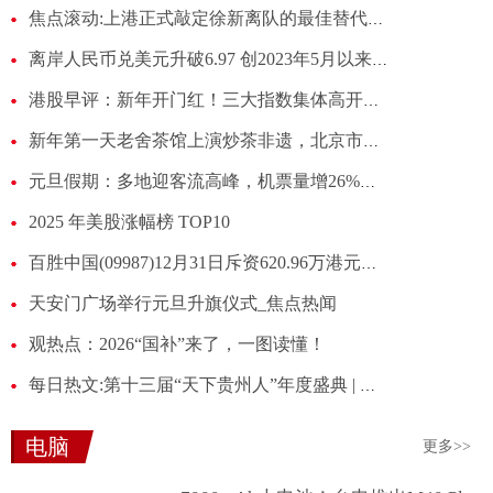
焦点滚动:上港正式敲定徐新离队的最佳替代者，已让他转会加盟，值得期待
离岸人民币兑美元升破6.97 创2023年5月以来新高-速递
港股早评：新年开门红！三大指数集体高开，科技股普涨-独家焦点
新年第一天老舍茶馆上演炒茶非遗，北京市民喝上“早春茶”
元旦假期：多地迎客流高峰，机票量增26%酒店增1.2倍_新动态
2025 年美股涨幅榜 TOP10
百胜中国(09987)12月31日斥资620.96万港元回购1.68万股_观热点
天安门广场举行元旦升旗仪式_焦点热闻
观热点：2026“国补”来了，一图读懂！
每日热文:第十三届“天下贵州人”年度盛典 | 勘设股份桥梁工程师赵凯 ：让贵州造跨越长江
电脑
更多>>