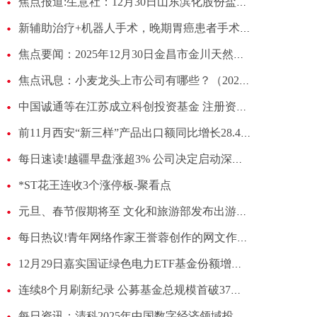
焦点报道:生意社：12月30日山东滨化股份盐酸报价
新辅助治疗+机器人手术，晚期胃癌患者手术获成功
焦点要闻：2025年12月30日金昌市金川天然农产品发展有限责任公司价格行情
焦点讯息：小麦龙头上市公司有哪些？（2025/12/30）
中国诚通等在江苏成立科创投资基金 注册资本100亿
前11月西安“新三样”产品出口额同比增长28.4% 实时
每日速读!越疆早盘涨超3% 公司决定启动深交所上市计划
*ST花王连收3个涨停板-聚看点
元旦、春节假期将至 文化和旅游部发布出游提示|滚动
每日热议!青年网络作家王誉蓉创作的网文作品《上元欢》畅销海外 东方故事，叩开世界心门
12月29日嘉实国证绿色电力ETF基金份额增加4040万份，重仓股三峡能源、中国核电、长江电力
连续8个月刷新纪录 公募基金总规模首破37万亿元
每日资讯：清科2025年中国数字经济领域投资机构20强