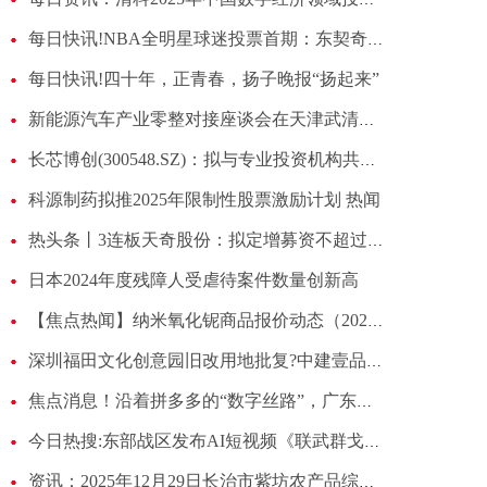
每日快讯!NBA全明星球迷投票首期：东契奇票王，字母东部票王，詹姆斯西部第9
每日快讯!四十年，正青春，扬子晚报“扬起来”
新能源汽车产业零整对接座谈会在天津武清举行_速递
长芯博创(300548.SZ)：拟与专业投资机构共同投资合伙企业
科源制药拟推2025年限制性股票激励计划 热闻
热头条丨3连板天奇股份：拟定增募资不超过9.77亿元 用于面向汽车行业应用的机器人具身智能系统研发中心建设项目等
日本2024年度残障人受虐待案件数量创新高
【焦点热闻】纳米氧化铌商品报价动态（2025-12-29）
深圳福田文化创意园旧改用地批复?中建壹品已竞得该项目开发权
焦点消息！沿着拼多多的“数字丝路”，广东小家电走上西部餐桌
今日热搜:东部战区发布AI短视频《联武群戈斩“独”道》
资讯：2025年12月29日长治市紫坊农产品综合交易市场有限公司价格行情