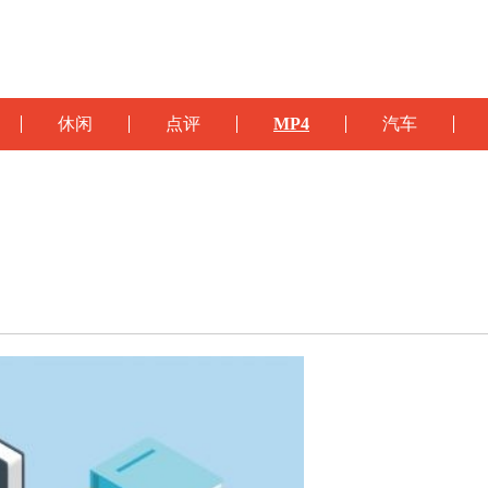
休闲
点评
MP4
汽车