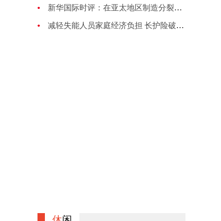
新华国际时评：在亚太地区制造分裂对抗的图谋注定失败
减轻失能人员家庭经济负担 长护险破局养老困境
休
闲