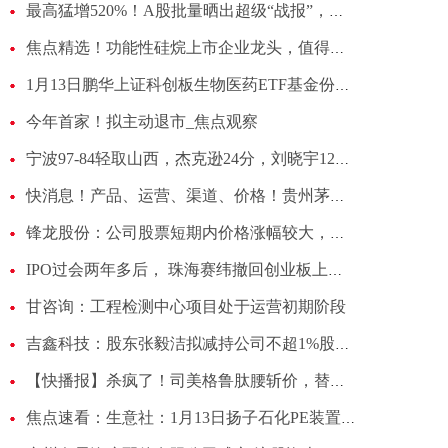
最高猛增520%！A股批量晒出超级“战报”，一晚7家官宣净利翻倍-每日热闻
焦点精选！功能性硅烷上市企业龙头，值得收藏（2026/1/13）
1月13日鹏华上证科创板生物医药ETF基金份额增加200万份，重仓股联影医疗、百济神州、百利天恒
今年首家！拟主动退市_焦点观察
宁波97-84轻取山西，杰克逊24分，刘晓宇12+5|热门
快消息！产品、运营、渠道、价格！贵州茅台最新官宣
锋龙股份：公司股票短期内价格涨幅较大，将停牌核查
IPO过会两年多后， 珠海赛纬撤回创业板上市-焦点消息
甘咨询：工程检测中心项目处于运营初期阶段
吉鑫科技：股东张毅洁拟减持公司不超1%股份 每日视讯
【快播报】杀疯了！司美格鲁肽腰斩价，替尔泊肽2折起，国产药还有机会吗？
焦点速看：生意社：1月13日扬子石化PE装置动态