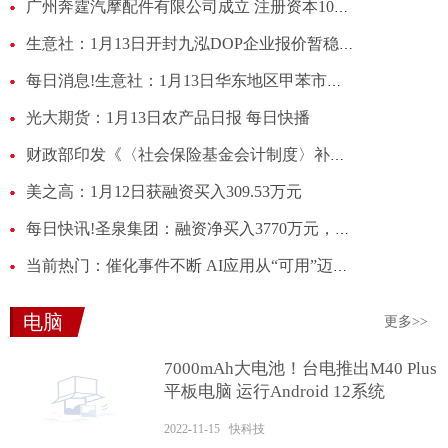
广州奔霆汽摩配件有限公司成立 注册资本10万人民币-每日聚焦
生意社：1月13日开封九泓DOP企业报价暂稳|焦点信息
每日消息!生意社：1月13日华东地区甲苯市场交易情况
光大期货：1月13日农产品日报 每日快播
财政部印发《〈社会保险基金会计制度〉补充规定》 强化医保基金运行监测 化解收支错配风险
美之高：1月12日获融资买入309.53万元
每日快讯!圣泉集团：融资净买入3770万元，融资余额10.83亿元
当前热门：催化事件不断 AI应用从“可用”迈向“好用”
电脑
更多>>
7000mAh大电池！台电推出M40 Plus
平板电脑 运行Android 12系统
2022-11-15 快科技