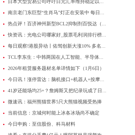
日本大型贸易公司呼吁日元汇率维持稳定以保护投资
南京老门东巨型“生肖马”灯正在安装中 每日热讯
热点评！百济神州新型BCL2抑制剂百悦达（索托克拉片）在中国获得上市许可
快资讯：光电公司哪家好_股票毛利润排行榜（2025第三季度）
每日观察!港股异动丨佑驾创新大涨10% 多名股东自愿延长限售期 董事长刘国清增持5万股
TCL李东生：中韩两国在人工智能、半导体显示等新兴领域合作潜力巨大
2026年租赁服务题材名单详情如下（1月6日）
今日讯！涨停雷达：脑机接口+机器人+按摩椅+AI大模型 荣泰健康触及涨停
41岁还能场均25+？詹姆斯又把纪录玩成了日常 每日消息
微速讯：福州熊猫世界5只大熊猫视频受热捧
当前信息：京城何时能上冰各冰场尚不确定
今日申购：至信股份、科马材料