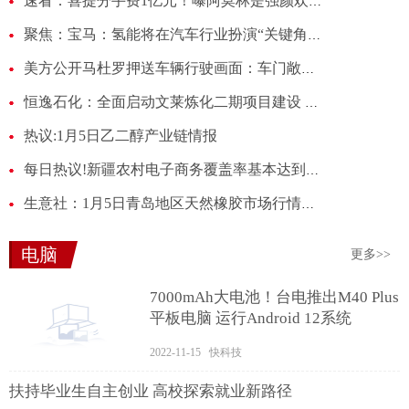
速看：喜提分手费1亿元！曝阿莫林是强颜欢笑：被解雇后很伤心 不想离开
聚焦：宝马：氢能将在汽车行业扮演“关键角色”
美方公开马杜罗押送车辆行驶画面：车门敞开，士兵持枪，任人拍摄 热点聚焦
恒逸石化：全面启动文莱炼化二期项目建设 每日动态
热议:1月5日乙二醇产业链情报
每日热议!新疆农村电子商务覆盖率基本达到100%
生意社：1月5日青岛地区天然橡胶市场行情上涨 当前热议
电脑
更多>>
7000mAh大电池！台电推出M40 Plus
平板电脑 运行Android 12系统
2022-11-15 快科技
扶持毕业生自主创业 高校探索就业新路径