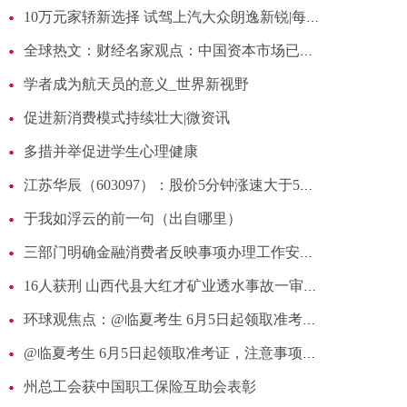
10万元家轿新选择 试驾上汽大众朗逸新锐|每日头条
全球热文：财经名家观点：中国资本市场已成长为世界第二大市场
学者成为航天员的意义_世界新视野
促进新消费模式持续壮大|微资讯
多措并举促进学生心理健康
江苏华辰（603097）：股价5分钟涨速大于5%（06-05）
于我如浮云的前一句（出自哪里）
三部门明确金融消费者反映事项办理工作安排_每日速讯
16人获刑 山西代县大红才矿业透水事故一审宣判 世界速读
环球观焦点：@临夏考生 6月5日起领取准考证，注意事项看过来→
@临夏考生 6月5日起领取准考证，注意事项看过来→
州总工会获中国职工保险互助会表彰